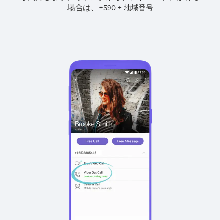
場合は、
+
+
590
地域番号