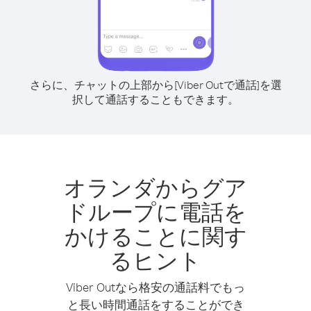
さらに、チャットの上部から[Viber Outで通話]を選
択して通話することもできます。
オランダからグア
ドループに電話を
かけることに関す
るヒント
Viber Outなら格安の通話料でもっ
と長い時間通話をすることができ