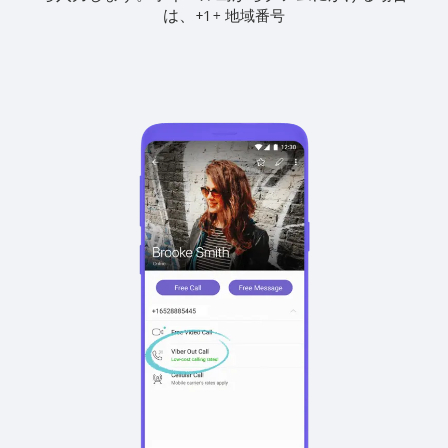
は、
+
+
1
地域番号