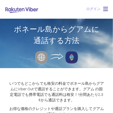
ログイン
Togg
navig
ボネール島からグアムに
通話する方法
いつでもどこからでも格安の料金でボネール島からグア
ムにViber Outで通話することができます。
グアム の固
定電話でも携帯電話でも通話料は格安！1分間あたり2.3
¢から通話できます。
お得な価格のクレジットや通話プランを購入してグアム