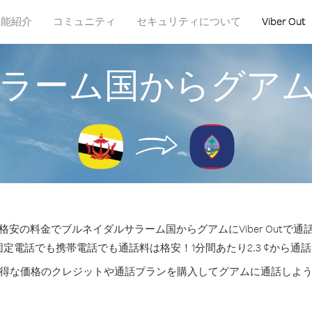
機能紹介
コミュニティ
セキュリティについて
Viber Out
ラーム国からグア
安の料金でブルネイダルサラーム国からグアムにViber Outで
固定電話でも携帯電話でも通話料は格安！1分間あたり2.3 ¢から通
得な価格のクレジットや通話プランを購入してグアムに通話しよ