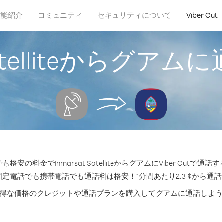
機能紹介
コミュニティ
セキュリティについて
Viber Out
 Satelliteからグ
安の料金でInmarsat SatelliteからグアムにViber Outで
固定電話でも携帯電話でも通話料は格安！1分間あたり2.3 ¢から通
得な価格のクレジットや通話プランを購入してグアムに通話しよ