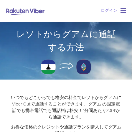
ログイン
Togg
navig
レソトからグアムに通話
する方法
いつでもどこからでも格安の料金でレソトからグアムに
Viber Outで通話することができます。
グアム の固定電
話でも携帯電話でも通話料は格安！1分間あたり2.3 ¢か
ら通話できます。
お得な価格のクレジットや通話プランを購入してグアム