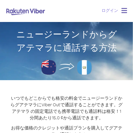
ログイン
Togg
navig
ニュージーランドからグ
アテマラに通話する方法
いつでもどこからでも格安の料金でニュージーランドか
らグアテマラにViber Outで通話することができます。
グ
アテマラ の固定電話でも携帯電話でも通話料は格安！1
分間あたり15.0 ¢から通話できます。
お得な価格のクレジットや通話プランを購入してグアテ