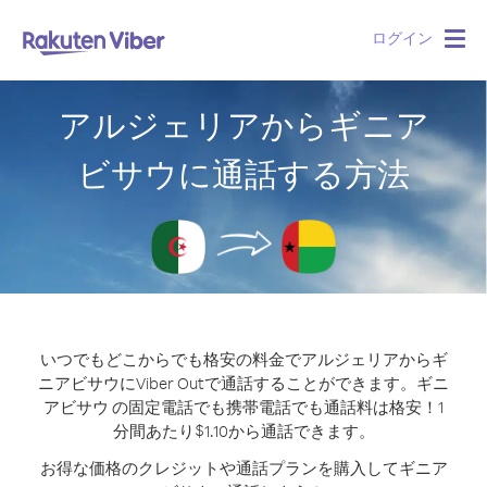
ログイン
Togg
navig
アルジェリアからギニア
ビサウに通話する方法
いつでもどこからでも格安の料金でアルジェリアからギ
ニアビサウにViber Outで通話することができます。
ギニ
アビサウ の固定電話でも携帯電話でも通話料は格安！1
分間あたり$1.10から通話できます。
お得な価格のクレジットや通話プランを購入してギニア