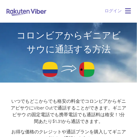
ログイン
Togg
navig
コロンビアからギニアビ
サウに通話する方法
いつでもどこからでも格安の料金でコロンビアからギニ
アビサウにViber Outで通話することができます。
ギニア
ビサウ の固定電話でも携帯電話でも通話料は格安！1分
間あたり$1.31から通話できます。
お得な価格のクレジットや通話プランを購入してギニア