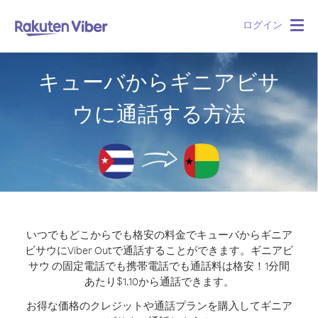
ログイン
Togg
navig
キューバからギニアビサ
ウに通話する方法
いつでもどこからでも格安の料金でキューバからギニア
ビサウにViber Outで通話することができます。
ギニアビ
サウ の固定電話でも携帯電話でも通話料は格安！1分間
あたり$1.10から通話できます。
お得な価格のクレジットや通話プランを購入してギニア