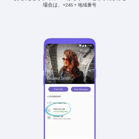
場合は、
+
+
245
地域番号