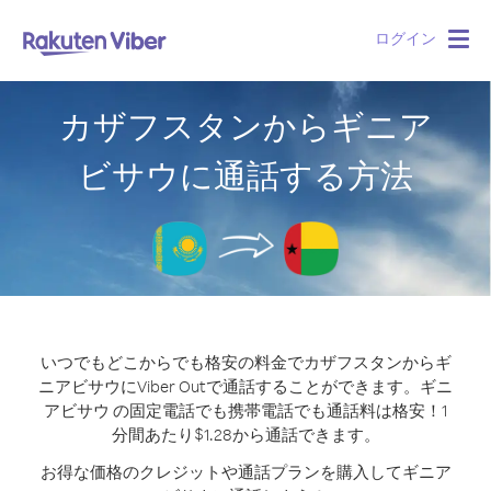
ログイン
Togg
navig
カザフスタンからギニア
ビサウに通話する方法
いつでもどこからでも格安の料金でカザフスタンからギ
ニアビサウにViber Outで通話することができます。
ギニ
アビサウ の固定電話でも携帯電話でも通話料は格安！1
分間あたり$1.28から通話できます。
お得な価格のクレジットや通話プランを購入してギニア