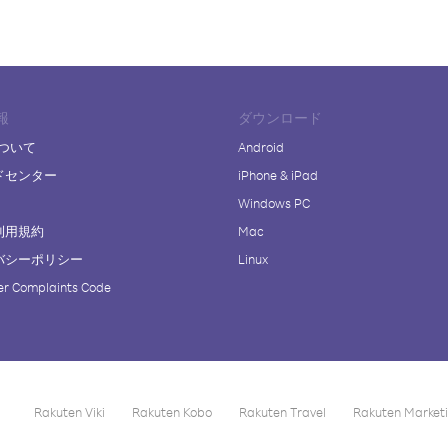
報
ダウンロード
について
Android
ドセンター
iPhone & iPad
Windows PC
利用規約
Mac
バシーポリシー
Linux
r Complaints Code
Rakuten Viki
Rakuten Kobo
Rakuten Travel
Rakuten Market