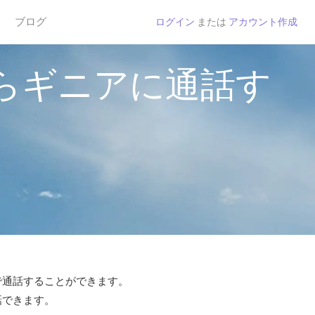
ブログ
ログイン
または
アカウント作成
らギニアに通話す
tで通話することができます。
話できます。