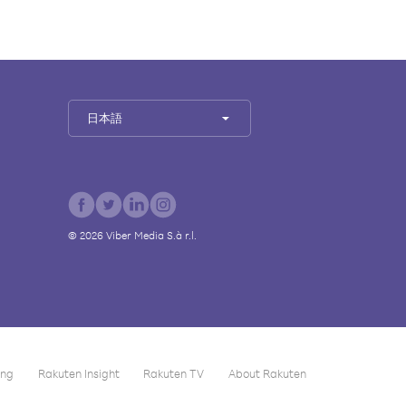
日本語
©
2026
Viber Media S.à r.l.
ing
Rakuten Insight
Rakuten TV
About Rakuten