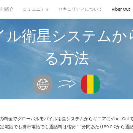
機能紹介
コミュニティ
セキュリティについて
Viber Out
イル衛星システムか
る方法
料金でグローバルモバイル衛星システムからギニアにViber Ou
固定電話でも携帯電話でも通話料は格安！1分間あたり59.0 ¢から通