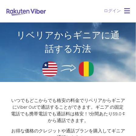
ログイン
Togg
navig
リベリアからギニアに通
話する方法
いつでもどこからでも格安の料金でリベリアからギニア
にViber Outで通話することができます。
ギニア の固定
電話でも携帯電話でも通話料は格安！1分間あたり59.0 ¢
から通話できます。
お得な価格のクレジットや通話プランを購入してギニア