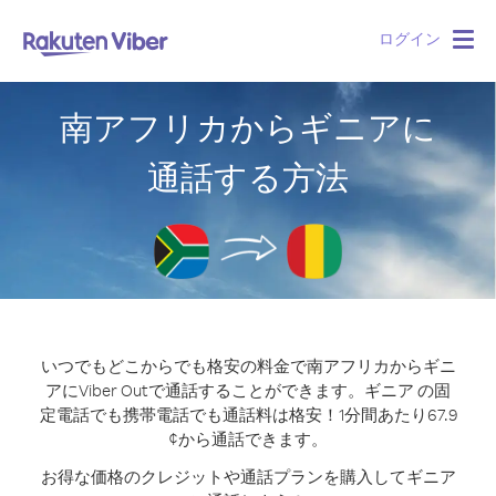
ログイン
Togg
navig
南アフリカからギニアに
通話する方法
いつでもどこからでも格安の料金で南アフリカからギニ
アにViber Outで通話することができます。
ギニア の固
定電話でも携帯電話でも通話料は格安！1分間あたり67.9
¢から通話できます。
お得な価格のクレジットや通話プランを購入してギニア