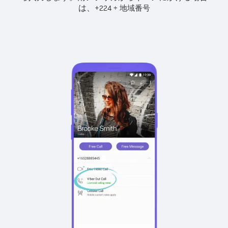
は、
+
+
224
地域番号