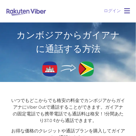
ログイン
Togg
navig
カンボジアからガイアナ
に通話する方法
いつでもどこからでも格安の料金でカンボジアからガイ
アナにViber Outで通話することができます。
ガイアナ
の固定電話でも携帯電話でも通話料は格安！1分間あた
り37.0 ¢から通話できます。
お得な価格のクレジットや通話プランを購入してガイア