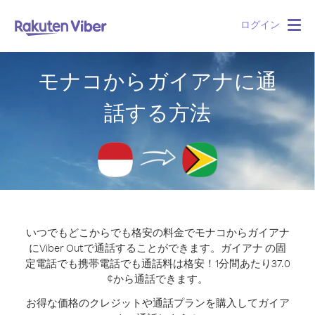
ログイン
Togg
navig
モナコからガイアナに通
話する方法
いつでもどこからでも格安の料金でモナコからガイアナ
にViber Outで通話することができます。
ガイアナ の固
定電話でも携帯電話でも通話料は格安！1分間あたり37.0
¢から通話できます。
お得な価格のクレジットや通話プランを購入してガイア