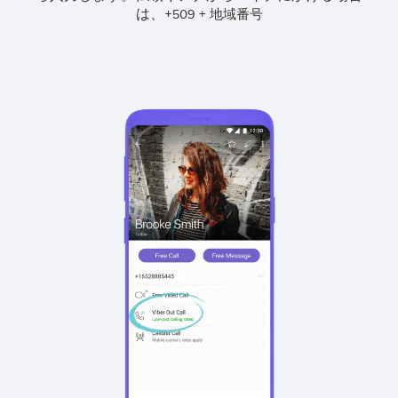
は、
+
+
509
地域番号