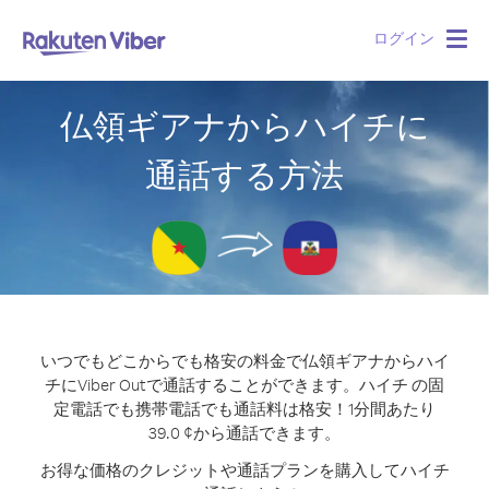
ログイン
Togg
navig
仏領ギアナからハイチに
通話する方法
いつでもどこからでも格安の料金で仏領ギアナからハイ
チにViber Outで通話することができます。
ハイチ の固
定電話でも携帯電話でも通話料は格安！1分間あたり
39.0 ¢から通話できます。
お得な価格のクレジットや通話プランを購入してハイチ