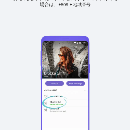
場合は、
+
+
509
地域番号