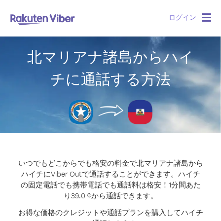
ログイン
Togg
navig
北マリアナ諸島からハイ
チに通話する方法
いつでもどこからでも格安の料金で北マリアナ諸島から
ハイチにViber Outで通話することができます。
ハイチ
の固定電話でも携帯電話でも通話料は格安！1分間あた
り39.0 ¢から通話できます。
お得な価格のクレジットや通話プランを購入してハイチ