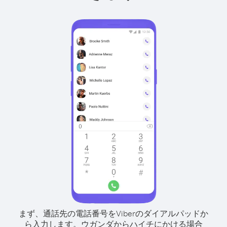
まず、通話先の電話番号をViberのダイアルパッドか
ら入力します。
ウガンダからハイチにかける場合