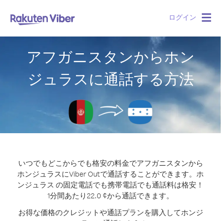
ログイン
Togg
navig
アフガニスタンからホン
ジュラスに通話する方法
いつでもどこからでも格安の料金でアフガニスタンから
ホンジュラスにViber Outで通話することができます。
ホ
ンジュラス の固定電話でも携帯電話でも通話料は格安！
1分間あたり22.0 ¢から通話できます。
お得な価格のクレジットや通話プランを購入してホンジ