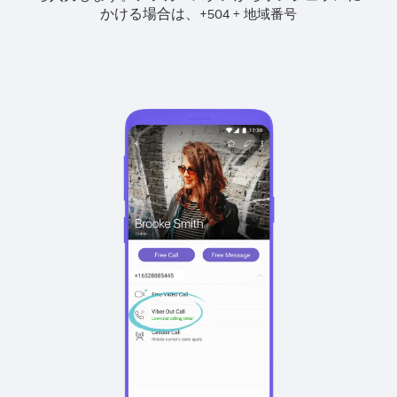
かける場合は、
+
+
504
地域番号