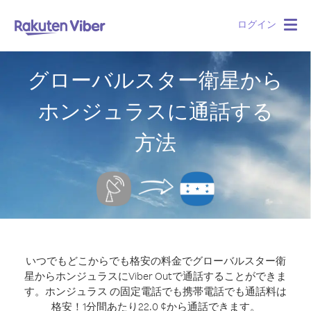
ログイン
Togg
navig
グローバルスター衛星から
ホンジュラスに通話する
方法
いつでもどこからでも格安の料金でグローバルスター衛
星からホンジュラスにViber Outで通話することができま
す。
ホンジュラス の固定電話でも携帯電話でも通話料は
格安！1分間あたり22.0 ¢から通話できます。