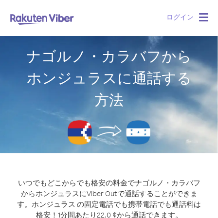
ログイン
Togg
navig
ナゴルノ・カラバフから
ホンジュラスに通話する
方法
いつでもどこからでも格安の料金でナゴルノ・カラバフ
からホンジュラスにViber Outで通話することができま
す。
ホンジュラス の固定電話でも携帯電話でも通話料は
格安！1分間あたり22.0 ¢から通話できます。