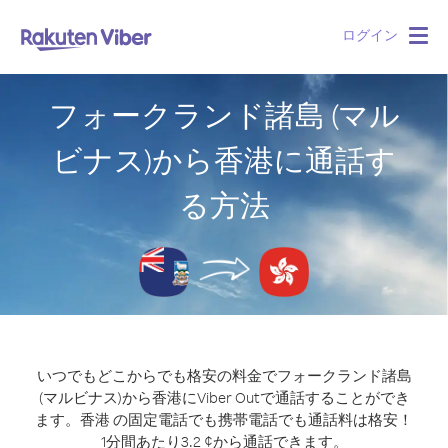
ログイン
Togg
navig
フォークランド諸島 (マル
ビナス)から香港に通話す
る方法
いつでもどこからでも格安の料金でフォークランド諸島
(マルビナス)から香港にViber Outで通話することができ
ます。
香港 の固定電話でも携帯電話でも通話料は格安！
1分間あたり3.2 ¢から通話できます。