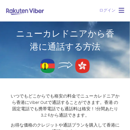
ログイン
Togg
navig
ニューカレドニアから香
港に通話する方法
いつでもどこからでも格安の料金でニューカレドニアか
ら香港にViber Outで通話することができます。
香港 の
固定電話でも携帯電話でも通話料は格安！1分間あたり
3.2 ¢から通話できます。
お得な価格のクレジットや通話プランを購入して香港に