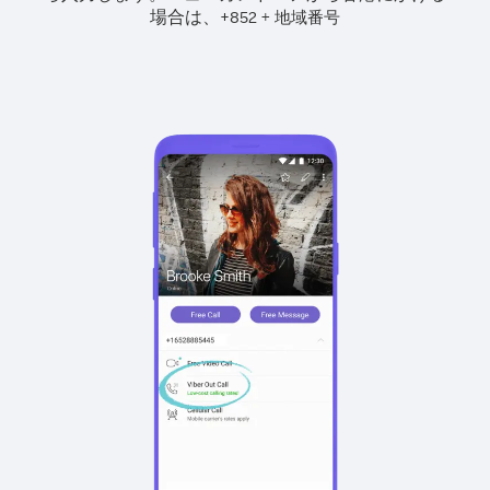
場合は、
+
+
852
地域番号