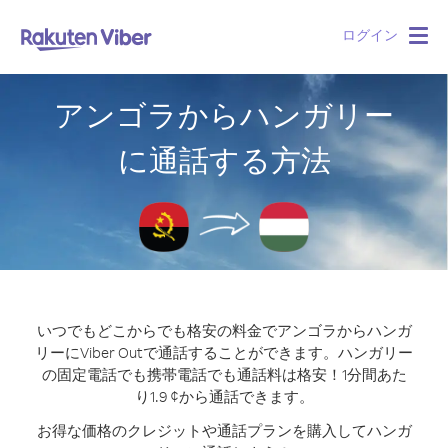
ログイン
Togg
navig
アンゴラからハンガリー
に通話する方法
いつでもどこからでも格安の料金でアンゴラからハンガ
リーにViber Outで通話することができます。
ハンガリー
の固定電話でも携帯電話でも通話料は格安！1分間あた
り1.9 ¢から通話できます。
お得な価格のクレジットや通話プランを購入してハンガ