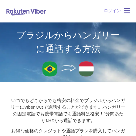
ログイン
Togg
navig
ブラジルからハンガリー
に通話する方法
いつでもどこからでも格安の料金でブラジルからハンガ
リーにViber Outで通話することができます。
ハンガリー
の固定電話でも携帯電話でも通話料は格安！1分間あた
り1.9 ¢から通話できます。
お得な価格のクレジットや通話プランを購入してハンガ