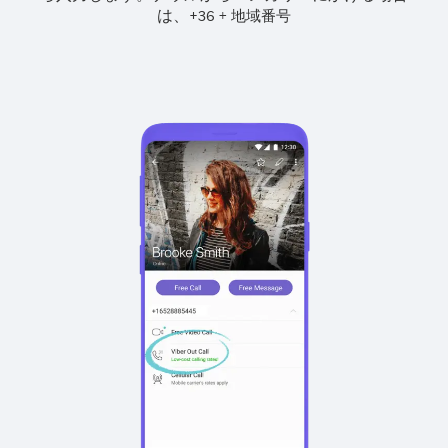
は、
+
+
36
地域番号