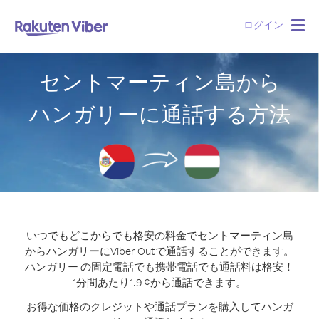
ログイン
Togg
navig
セントマーティン島から
ハンガリーに通話する方法
いつでもどこからでも格安の料金でセントマーティン島
からハンガリーにViber Outで通話することができます。
ハンガリー の固定電話でも携帯電話でも通話料は格安！
1分間あたり1.9 ¢から通話できます。
お得な価格のクレジットや通話プランを購入してハンガ