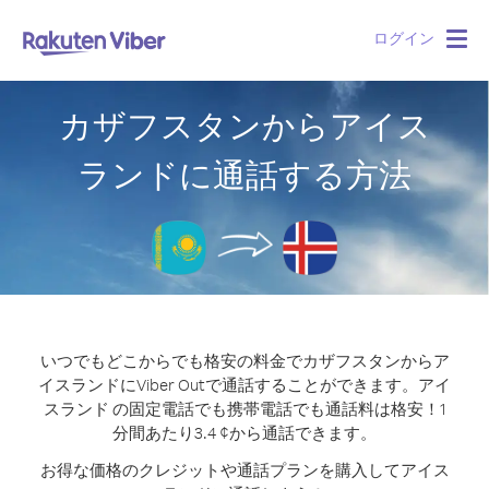
ログイン
Togg
navig
カザフスタンからアイス
ランドに通話する方法
いつでもどこからでも格安の料金でカザフスタンからア
イスランドにViber Outで通話することができます。
アイ
スランド の固定電話でも携帯電話でも通話料は格安！1
分間あたり3.4 ¢から通話できます。
お得な価格のクレジットや通話プランを購入してアイス