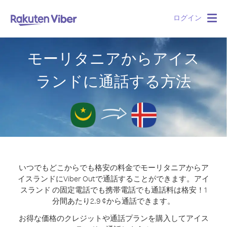
ログイン
Togg
navig
モーリタニアからアイス
ランドに通話する方法
いつでもどこからでも格安の料金でモーリタニアからア
イスランドにViber Outで通話することができます。
アイ
スランド の固定電話でも携帯電話でも通話料は格安！1
分間あたり2.9 ¢から通話できます。
お得な価格のクレジットや通話プランを購入してアイス