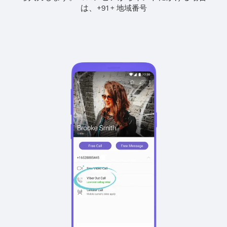
は、
+
+
91
地域番号