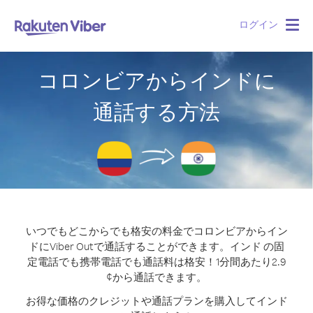
ログイン
Togg
navig
コロンビアからインドに
通話する方法
いつでもどこからでも格安の料金でコロンビアからイン
ドにViber Outで通話することができます。
インド の固
定電話でも携帯電話でも通話料は格安！1分間あたり2.9
¢から通話できます。
お得な価格のクレジットや通話プランを購入してインド