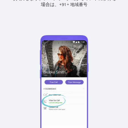
場合は、
+
+
91
地域番号