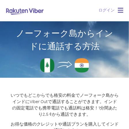
ログイン
Togg
navig
ノーフォーク島からイン
ドに通話する方法
いつでもどこからでも格安の料金でノーフォーク島から
インドにViber Outで通話することができます。
インド
の固定電話でも携帯電話でも通話料は格安！1分間あた
り2.5 ¢から通話できます。
お得な価格のクレジットや通話プランを購入してインド