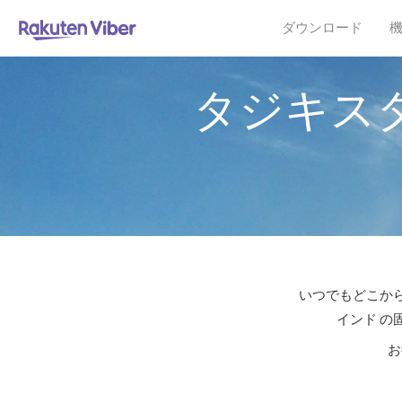
ダウンロード
タジキス
いつでもどこから
インド の
お