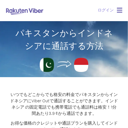
ログイン
Togg
navig
パキスタンからインドネ
シアに通話する方法
いつでもどこからでも格安の料金でパキスタンからイン
ドネシアにViber Outで通話することができます。
インド
ネシア の固定電話でも携帯電話でも通話料は格安！1分
間あたり3.9 ¢から通話できます。
お得な価格のクレジットや通話プランを購入してインド