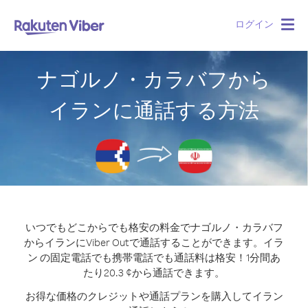
ログイン
Togg
navig
ナゴルノ・カラバフから
イランに通話する方法
いつでもどこからでも格安の料金でナゴルノ・カラバフ
からイランにViber Outで通話することができます。
イラ
ン の固定電話でも携帯電話でも通話料は格安！1分間あ
たり20.3 ¢から通話できます。
お得な価格のクレジットや通話プランを購入してイラン