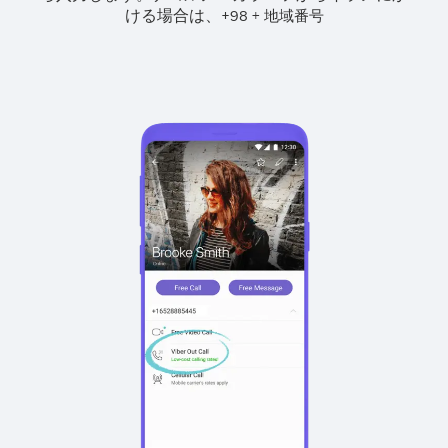
ける場合は、
+
+
98
地域番号