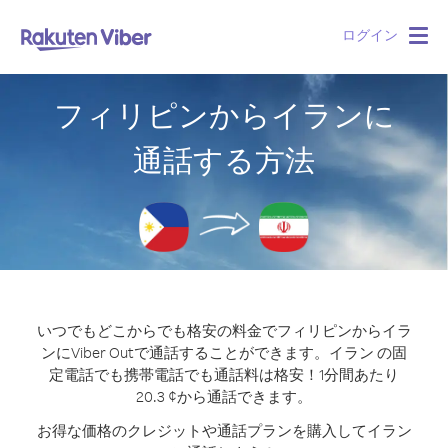
ログイン
Togg
navig
フィリピンからイランに
通話する方法
いつでもどこからでも格安の料金でフィリピンからイラ
ンにViber Outで通話することができます。
イラン の固
定電話でも携帯電話でも通話料は格安！1分間あたり
20.3 ¢から通話できます。
お得な価格のクレジットや通話プランを購入してイラン