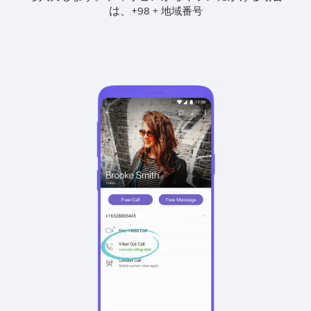
は、
+
+
98
地域番号