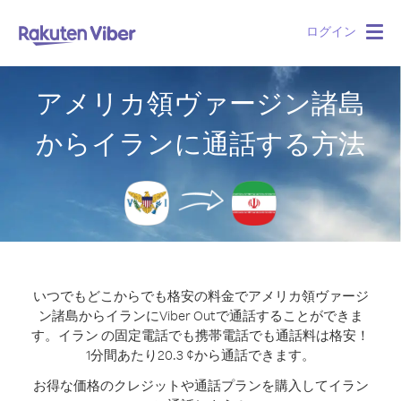
ログイン
Togg
navig
アメリカ領ヴァージン諸島
からイランに通話する方法
いつでもどこからでも格安の料金でアメリカ領ヴァージ
ン諸島からイランにViber Outで通話することができま
す。
イラン の固定電話でも携帯電話でも通話料は格安！
1分間あたり20.3 ¢から通話できます。
お得な価格のクレジットや通話プランを購入してイラン