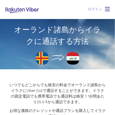
ログイン
Togg
navig
オーランド諸島からイラ
クに通話する方法
いつでもどこからでも格安の料金でオーランド諸島から
イラクにViber Outで通話することができます。
イラク
の固定電話でも携帯電話でも通話料は格安！1分間あた
り25.0 ¢から通話できます。
お得な価格のクレジットや通話プランを購入してイラク