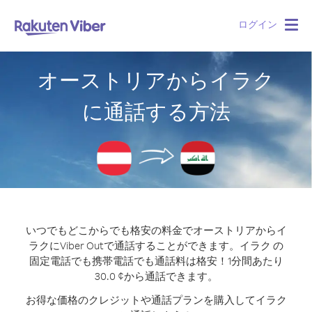
ログイン
Togg
navig
オーストリアからイラク
に通話する方法
いつでもどこからでも格安の料金でオーストリアからイ
ラクにViber Outで通話することができます。
イラク の
固定電話でも携帯電話でも通話料は格安！1分間あたり
30.0 ¢から通話できます。
お得な価格のクレジットや通話プランを購入してイラク