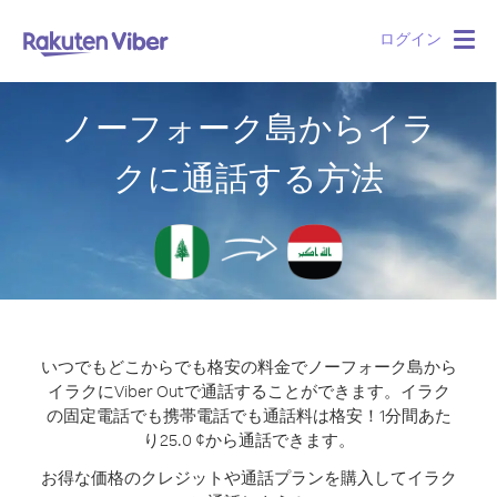
ログイン
Togg
navig
ノーフォーク島からイラ
クに通話する方法
いつでもどこからでも格安の料金でノーフォーク島から
イラクにViber Outで通話することができます。
イラク
の固定電話でも携帯電話でも通話料は格安！1分間あた
り25.0 ¢から通話できます。
お得な価格のクレジットや通話プランを購入してイラク