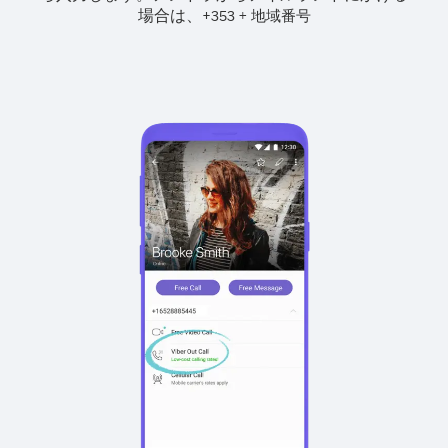
場合は、
+
+
353
地域番号