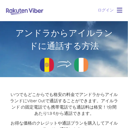
ログイン
Togg
navig
アンドラからアイルラン
ドに通話する方法
いつでもどこからでも格安の料金でアンドラからアイル
ランドにViber Outで通話することができます。
アイルラ
ンド の固定電話でも携帯電話でも通話料は格安！1分間
あたり1.9 ¢から通話できます。
お得な価格のクレジットや通話プランを購入してアイル