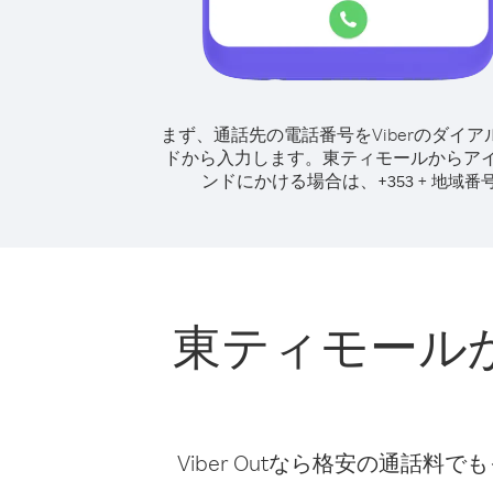
まず、通話先の電話番号をViberのダイア
ドから入力します。
東ティモールからア
ンドにかける場合は、
+
+
353
地域番
東ティモール
Viber Outなら格安の通