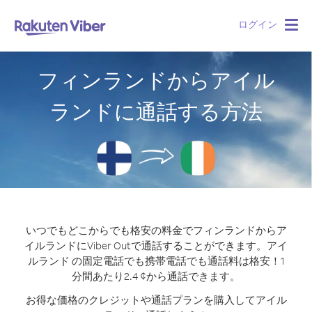
ログイン
Togg
navig
フィンランドからアイル
ランドに通話する方法
いつでもどこからでも格安の料金でフィンランドからア
イルランドにViber Outで通話することができます。
アイ
ルランド の固定電話でも携帯電話でも通話料は格安！1
分間あたり2.4 ¢から通話できます。
お得な価格のクレジットや通話プランを購入してアイル