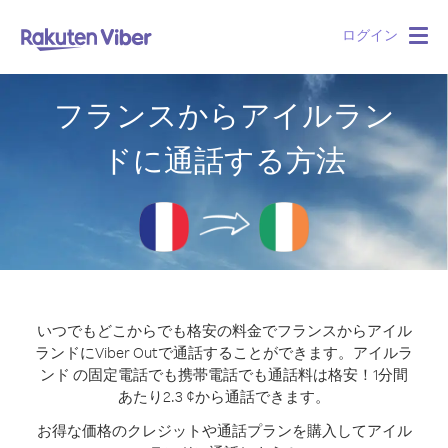
ログイン
Togg
navig
フランスからアイルラン
ドに通話する方法
いつでもどこからでも格安の料金でフランスからアイル
ランドにViber Outで通話することができます。
アイルラ
ンド の固定電話でも携帯電話でも通話料は格安！1分間
あたり2.3 ¢から通話できます。
お得な価格のクレジットや通話プランを購入してアイル