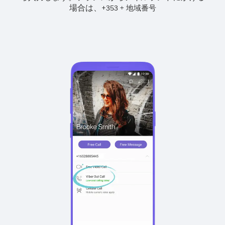
場合は、
+
+
353
地域番号