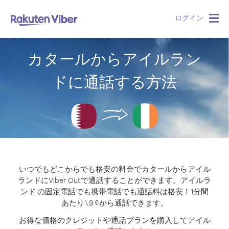
ログイン
Togg
navig
カタールからアイルラン
ドに通話する方法
いつでもどこからでも格安の料金でカタールからアイル
ランドにViber Outで通話することができます。
アイルラ
ンド の固定電話でも携帯電話でも通話料は格安！1分間
あたり1.9 ¢から通話できます。
お得な価格のクレジットや通話プランを購入してアイル