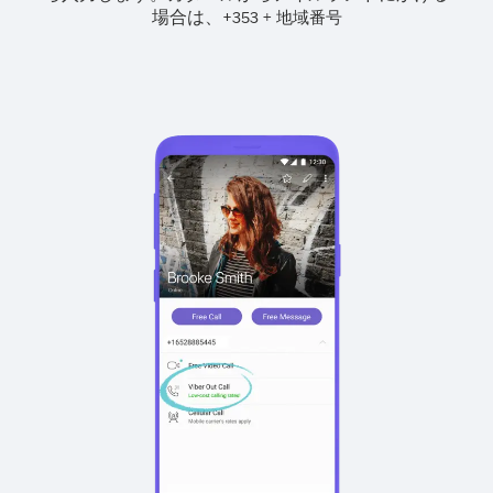
場合は、
+
+
353
地域番号