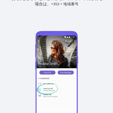
場合は、
+
+
353
地域番号