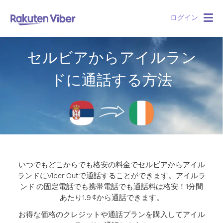
ログイン
Togg
navig
セルビアからアイルラン
ドに通話する方法
いつでもどこからでも格安の料金でセルビアからアイル
ランドにViber Outで通話することができます。
アイルラ
ンド の固定電話でも携帯電話でも通話料は格安！1分間
あたり1.9 ¢から通話できます。
お得な価格のクレジットや通話プランを購入してアイル