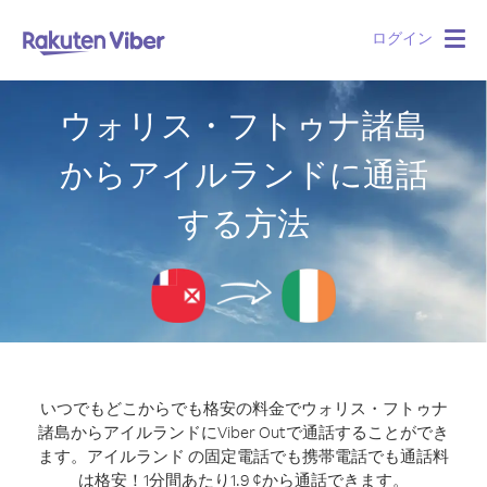
ログイン
Togg
navig
ウォリス・フトゥナ諸島
からアイルランドに通話
する方法
いつでもどこからでも格安の料金でウォリス・フトゥナ
諸島からアイルランドにViber Outで通話することができ
ます。
アイルランド の固定電話でも携帯電話でも通話料
は格安！1分間あたり1.9 ¢から通話できます。