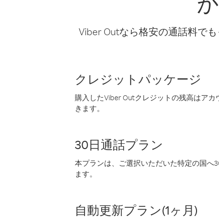
か
Viber Outなら格安の通
クレジットパッケージ
購入したViber Outクレジットの残高は
きます。
30日通話プラン
本プランは、ご選択いただいた特定の国へ30
ます。
自動更新プラン(1ヶ月)