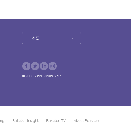
日本語
©
2026
Viber Media S.à r.l.
ing
Rakuten Insight
Rakuten TV
About Rakuten