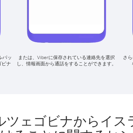
ルパッ
または、Viberに保存されている連絡先を選択
さら
ゴビナ
し、情報画面から通話をすることができます。
ルツェゴビナからイス