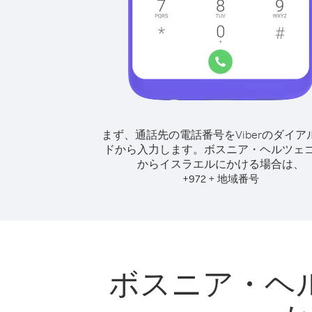
まず、通話先の電話番号をViberのダイア
ドから入力します。
ボスニア・ヘルツェ
からイスラエルにかける場合は、
+
+
972
地域番号
ボスニア・ヘ