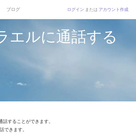
ブログ
ログイン
または
アカウント作成
ラエルに通話する
で通話することができます。
通話できます。