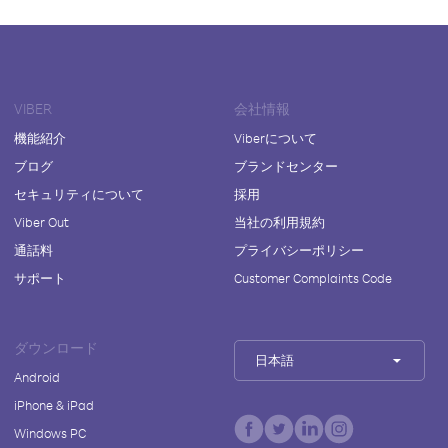
VIBER
会社情報
機能紹介
Viberについて
ブログ
ブランドセンター
セキュリティについて
採用
Viber Out
当社の利用規約
通話料
プライバシーポリシー
サポート
Customer Complaints Code
ダウンロード
日本語
Android
iPhone & iPad
Windows PC