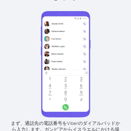
まず、通話先の電話番号をViberのダイアルパッドか
ら入力します。
ガンビアからイスラエルにかける場