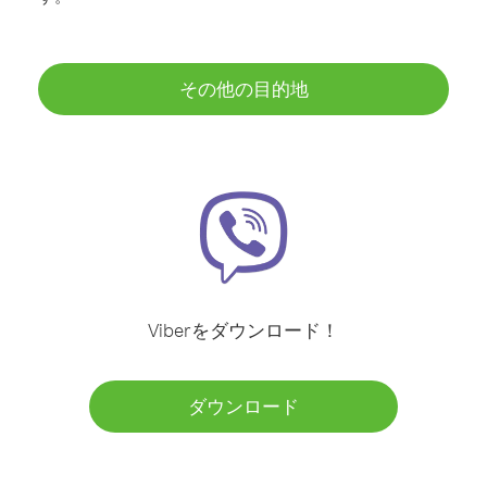
その他の目的地
Viberをダウンロード！
ダウンロード