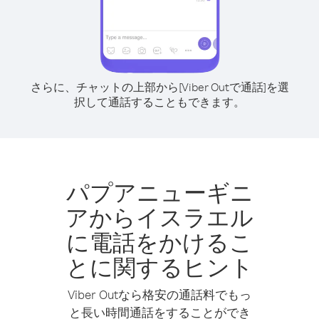
さらに、チャットの上部から[Viber Outで通話]を選
択して通話することもできます。
パプアニューギニ
アからイスラエル
に電話をかけるこ
とに関するヒント
Viber Outなら格安の通話料でもっ
と長い時間通話をすることができ