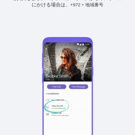
にかける場合は、
+
+
972
地域番号