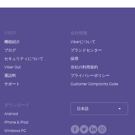
VIBER
会社情報
機能紹介
Viberについて
ブログ
ブランドセンター
セキュリティについて
採用
Viber Out
当社の利用規約
通話料
プライバシーポリシー
サポート
Customer Complaints Code
ダウンロード
日本語
Android
iPhone & iPad
Windows PC