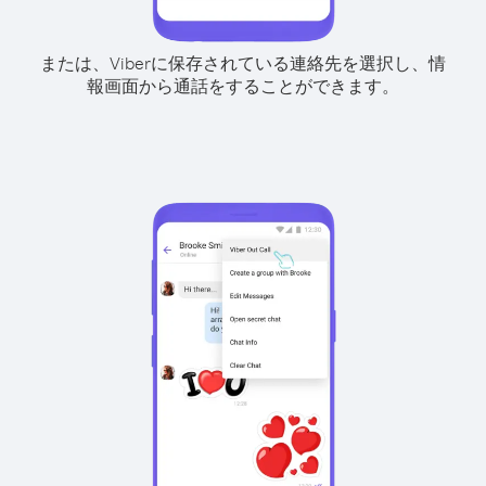
または、Viberに保存されている連絡先を選択し、情
報画面から通話をすることができます。