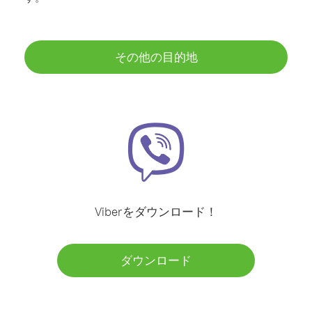
その他の目的地
Viberをダウンロード！
ダウンロード