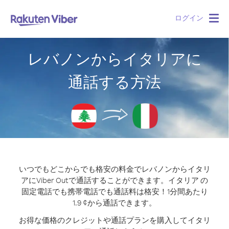
ログイン
Togg
navig
レバノンからイタリアに
通話する方法
いつでもどこからでも格安の料金でレバノンからイタリ
アにViber Outで通話することができます。
イタリア の
固定電話でも携帯電話でも通話料は格安！1分間あたり
1.9 ¢から通話できます。
お得な価格のクレジットや通話プランを購入してイタリ