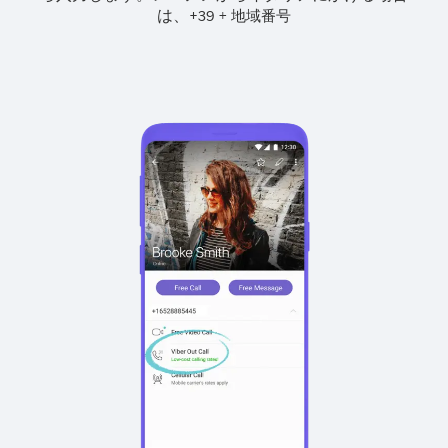
は、
+
+
39
地域番号